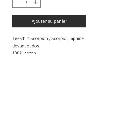
Ajouter au panier
Tee-shirt Scorpion / Scorpio, imprimé
devant et dos.
100% coton
Design et impression en France.
CGV
LIVRAISON ET RETOUR