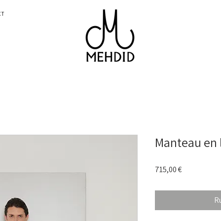
CT
Manteau en 
Prix
715,00 €
R