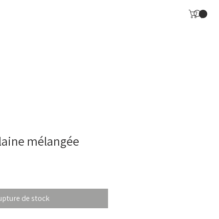
laine mélangée
upture de stock