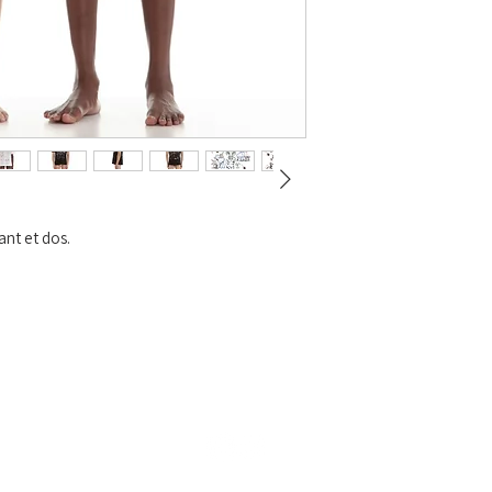
ant et dos.
RECHERCHE
CGV
LIVRAISON ET RETOUR
CONTACT
© 2025,
MEHDID