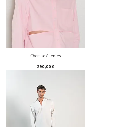
Chemise à fentes
Prix
290,00 €