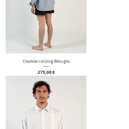
Chemise col long Bleu gris
Prix
275,00 €