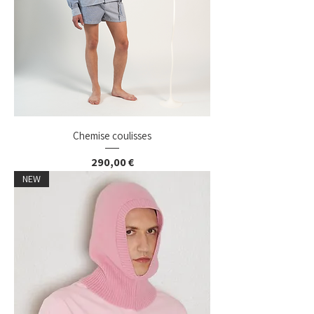
Chemise coulisses
Prix
290,00 €
NEW