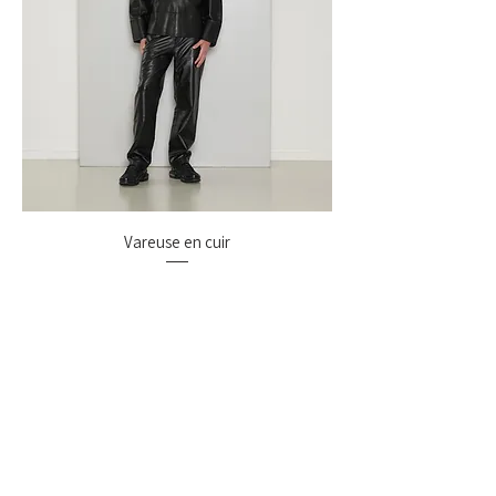
Vareuse en cuir
Prix
990,00 €
NEW